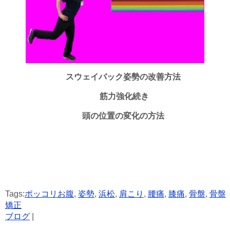
スウェイバック姿勢の改善方法
筋力強化続き
頭の位置の変化の方法
Tags:
ポッコリお腹
,
姿勢
,
浜松
,
肩こり
,
腰痛
,
膝痛
,
骨盤
,
骨盤
矯正
ブログ
|