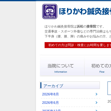
ほりかわ鍼灸接骨院は
浜松
の
接骨院
です。
交通事故・スポーツ外傷などの専門治療はも
下半身（腰、膝、脚）の痛みやお悩みの方、
初めての方は問診・検査にお時間を要しま
アーカイブ
2026年8月
2
2026年6月