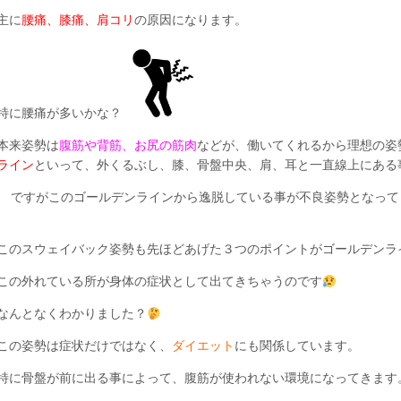
主に
腰痛、膝痛、肩コリ
の原因になります。
特に腰痛が多いかな？
本来姿勢は
腹筋や背筋、お尻の筋肉
などが、働いてくれるから理想の姿
ライン
といって、外くるぶし、膝、骨盤中央、肩、耳と一直線上にある
ですがこのゴールデンラインから逸脱している事が不良姿勢となって
このスウェイバック姿勢も先ほどあげた３つのポイントがゴールデンラ
この外れている所が身体の症状として出てきちゃうのです
なんとなくわかりました？
この姿勢は症状だけではなく、
ダイエット
にも関係しています。
特に骨盤が前に出る事によって、腹筋が使われない環境になってきます