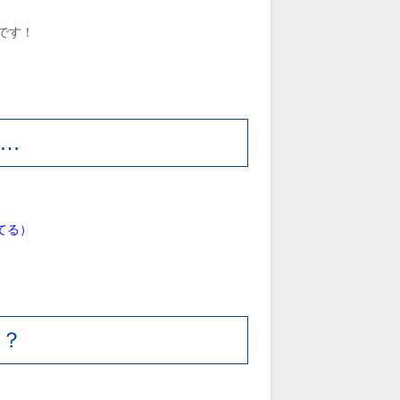
です！
…
てる）
？