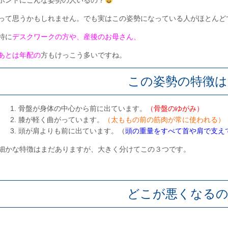
ホントにこんな姿勢の人いるの？
って思うかもしれません。でも実はこの姿勢になっている人がほとんど
特に
デスクワークの方や、産後のお母さん、
あとは年配の
方もけっこう多いですね。
この姿勢の特徴は
骨盤が身体の中心から前に出ています。
（骨盤のゆがみ）
膝が軽く曲がっています。
（太ももの前の筋肉が常に使われる）
頭が肩よりも前に出ています。（
頭の重量をすべて首や肩で支え
細かな特徴はまだありますが、大きく分けてこの３つです。
どこが悪くなるの