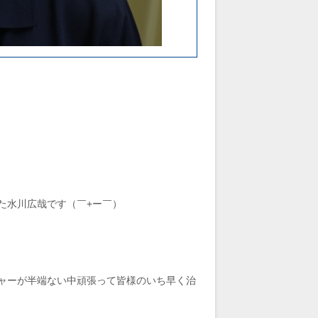
た水川広哉です（￣+ー￣）
ャーが半端ない中頑張って皆様のいち早く治