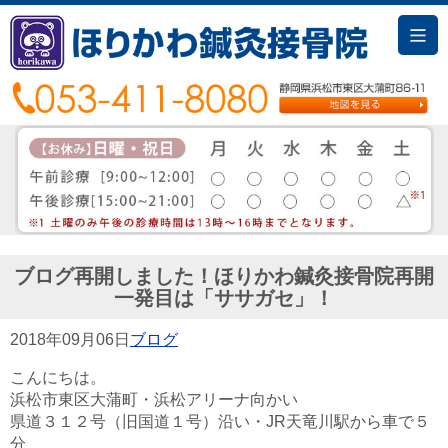
ブログ再開しました！ほりかわ鍼灸接骨院再開
一発目は「ササガセ」！
2018年09月06日
ブログ
こんにちは。
浜松市東区大蒲町・浜松アリーナ向かい
県道３１２号（旧国道１号）沿い・JR天竜川駅から車で５
分